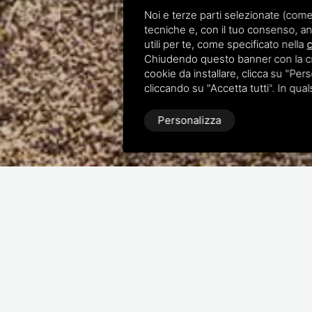
Noi e terze parti selezionate (come
tecniche e, con il tuo consenso, an
utili per te, come specificato nella
c
Chiudendo questo banner con la croc
cookie da installare, clicca su "Perso
cliccando su "Accetta tutti". In qua
Personalizza
L'arte di creare
La filosofia del verde per giardini e t