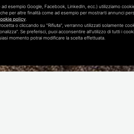
 ad esempio Google, Facebook, LinkedIn, ecc.) utilizziamo cookie o
che per altre finalità come ad esempio per mostrarti annunci pers
ookie policy
.
etta o cliccando su "Rifiuta", verranno utilizzati solamente cooki
nalizza". Se preferisci, puoi acconsentire all'utilizzo di tutti i cook
lsiasi momento potrai modificare la scelta effettuata.
 paesaggi
errazzi esclusivi