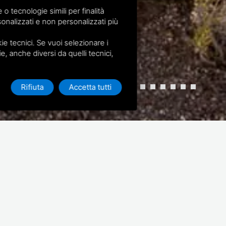
 tecnologie simili per finalità
onalizzati e non personalizzati più
e tecnici. Se vuoi selezionare i
ie, anche diversi da quelli tecnici,
Rifiuta
Accetta tutti