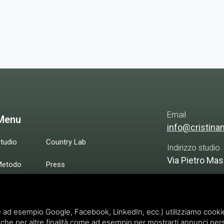
Email
Menu
info@cristina
tudio
Country Lab
Indirizzo studio
Via Pietro Mas
Metodo
Press
Country Lab - C
rogetti
Contatti
Cascina Coste
ettagli
Sitemap
 ad esempio Google, Facebook, LinkedIn, ecc.) utilizziamo cookie o
che per altre finalità come ad esempio per mostrarti annunci pers