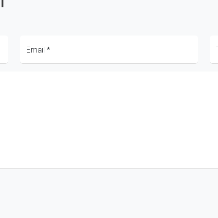
i
Email
*