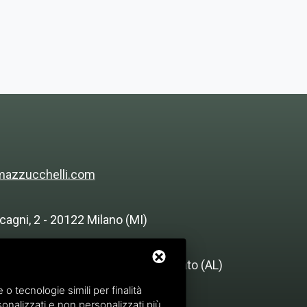
mazzucchelli.com
cagni, 2 - 20122 Milano (MI)
ascina Costera
ra, 25 15030 - Rosignano Monferrato (AL)
 tecnologie simili per finalità
onalizzati e non personalizzati più