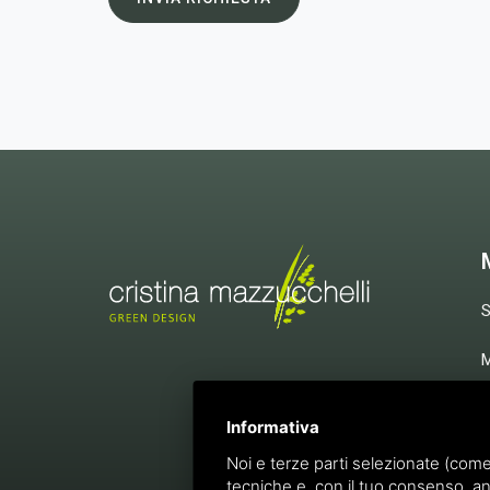
S
P
Informativa
D
Noi e terze parti selezionate (come
tecniche e, con il tuo consenso, an