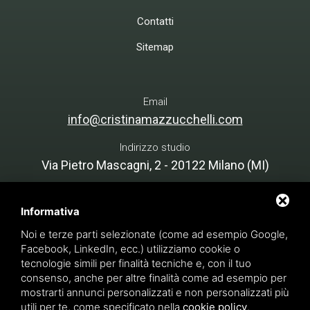
Contatti
Sitemap
Email
info@cristinamazzucchelli.com
Indirizzo studio
Via Pietro Mascagni, 2 - 20122 Milano (MI)
Country Lab - Cascina Costera
Cascina Costera, 25 15030 - Rosignano
Informativa
Monferrato (AL)
Noi e terze parti selezionate (come ad esempio Google,
Facebook, LinkedIn, ecc.) utilizziamo cookie o
tecnologie simili per finalità tecniche e, con il tuo
consenso, anche per altre finalità come ad esempio per
Cristina Mazzucchelli Green Design - P. IVA 07134890966
mostrarti annunci personalizzati e non personalizzati più
INTERVENTO FINANZIATO bando PNRR, M1C3 -
utili per te, come specificato nella
cookie policy
.