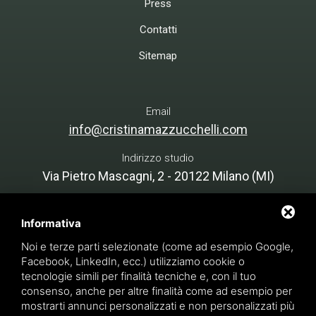
Press
Contatti
Sitemap
Email
info@cristinamazzucchelli.com
Indirizzo studio
Via Pietro Mascagni, 2 - 20122 Milano (MI)
Country Lab - Cascina Costera
Cascina Costera, 25 15030 - Rosignano
Informativa
Monferrato (AL)
Noi e terze parti selezionate (come ad esempio Google,
Facebook, LinkedIn, ecc.) utilizziamo cookie o
tecnologie simili per finalità tecniche e, con il tuo
consenso, anche per altre finalità come ad esempio per
Cristina Mazzucchelli Green Design - P. IVA 07134890966
mostrarti annunci personalizzati e non personalizzati più