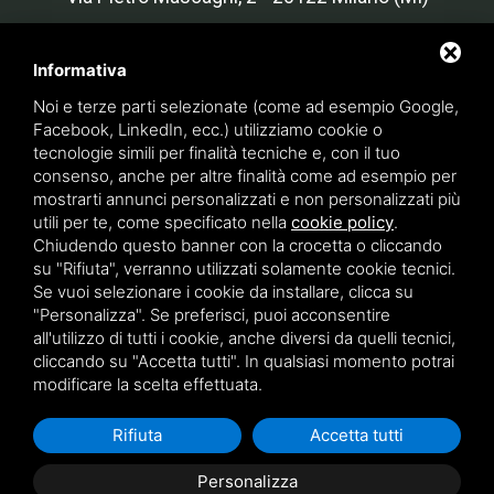
Country Lab - Cascina Costera
Cascina Costera, 25 15030 - Rosignano
Informativa
Monferrato (AL)
Noi e terze parti selezionate (come ad esempio Google,
Facebook, LinkedIn, ecc.) utilizziamo cookie o
tecnologie simili per finalità tecniche e, con il tuo
consenso, anche per altre finalità come ad esempio per
Cristina Mazzucchelli Green Design - P. IVA 07134890966
mostrarti annunci personalizzati e non personalizzati più
INTERVENTO FINANZIATO bando PNRR, M1C3 -
utili per te, come specificato nella
cookie policy
.
Chiudendo questo banner con la crocetta o cliccando
finanziato dall’Unione europea – NextGenerationEU -
su "Rifiuta", verranno utilizzati solamente cookie tecnici.
DOMANDA N. BRG0001693 - CUP C65H24004350008 -
Se vuoi selezionare i cookie da installare, clicca su
COR 22469452
Privacy Policy
- Questo sito è protetto da
"Personalizza". Se preferisci, puoi acconsentire
Google reCAPTCHA v3,
Privacy Policy
e
Termini di servizio
all'utilizzo di tutti i cookie, anche diversi da quelli tecnici,
di Google.
cliccando su "Accetta tutti". In qualsiasi momento potrai
modificare la scelta effettuata.
Rifiuta
Accetta tutti
Personalizza