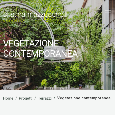
VEGETAZIONE
CONTEMPORANEA
Vegetazione contemporanea
Home
Progetti
Terrazzi